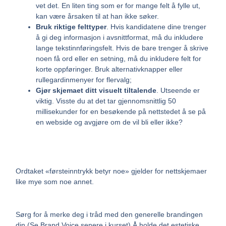
vet det. En liten ting som er for mange felt å fylle ut,
kan være årsaken til at han ikke søker.
Bruk riktige felttyper
. Hvis kandidatene dine trenger
å gi deg informasjon i avsnittformat, må du inkludere
lange tekstinnføringsfelt. Hvis de bare trenger å skrive
noen få ord eller en setning, må du inkludere felt for
korte oppføringer. Bruk alternativknapper eller
rullegardinmenyer for flervalg;
Gjør skjemaet ditt visuelt tiltalende
. Utseende er
viktig. Visste du at det tar gjennomsnittlig 50
millisekunder for en besøkende på nettstedet å se på
en webside og avgjøre om de vil bli eller ikke?
Ordtaket «førsteinntrykk betyr noe» gjelder for nettskjemaer
like mye som noe annet.
Sørg for å merke deg i tråd med den generelle brandingen
din.(Se Brand Voice senere i kurset) Å holde det estetiske