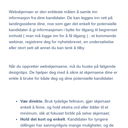
Webskjemaer er den enkleste måten å samle inn
informasjon fra dine kandidater. De kan legges inn rett på
landingssidene dine, noe som gjør det enkelt for potensielle
kandidater å gi informasjonen i bytte for tilgang til begrenset
innhold ( man må logge inn for å få tilgang ) , et kommende
webinar, registrere deg for nyhetsbrevet, en undersøkelse
eller stort sett alt annet du kan tenk å tilby.
Når du oppretter webskjemaene, må du huske på følgende
designtips. De hjelper deg med å sikre at skjemaene dine er
enkle å bruke for både deg og dine potensielle kandidater.
Vær direkte.
Bruk tydelige feltnavn, gjør skjemaet
enkelt å finne, og hold ekstra ord eller bilder til et
minimum, slik at fokuset forblir på selve skjemaet;
Hold det kort og enkelt
. Kandidater for tyngere
stillinger har sannsynligvis mange muligheter, og de