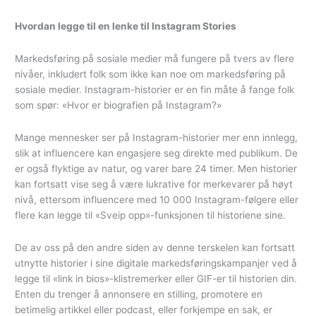
Hvordan legge til en lenke til Instagram Stories
Markedsføring på sosiale medier må fungere på tvers av flere
nivåer, inkludert folk som ikke kan noe om markedsføring på
sosiale medier. Instagram-historier er en fin måte å fange folk
som spør: «Hvor er biografien på Instagram?»
Mange mennesker ser på Instagram-historier mer enn innlegg,
slik at influencere kan engasjere seg direkte med publikum. De
er også flyktige av natur, og varer bare 24 timer. Men historier
kan fortsatt vise seg å være lukrative for merkevarer på høyt
nivå, ettersom influencere med 10 000 Instagram-følgere eller
flere kan legge til «Sveip opp»-funksjonen til historiene sine.
De av oss på den andre siden av denne terskelen kan fortsatt
utnytte historier i sine digitale markedsføringskampanjer ved å
legge til «link in bios»-klistremerker eller GIF-er til historien din.
Enten du trenger å annonsere en stilling, promotere en
betimelig artikkel eller podcast, eller forkjempe en sak, er