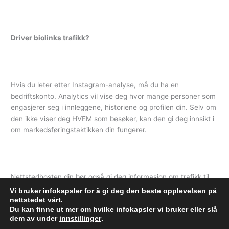
Driver biolinks trafikk?
Hvis du leter etter Instagram-analyse, må du ha en
bedriftskonto. Analytics vil vise deg hvor mange personer som
engasjerer seg i innleggene, historiene og profilen din. Selv om
den ikke viser deg HVEM som besøker, kan den gi deg innsikt i
om markedsføringstaktikken din fungerer.
Nettstedhosten din bør også gi deg informasjon om trafikk til
nettstedet ditt, men det kan hende den ikke viser deg hvor
Vi bruker infokapsler for å gi deg den beste opplevelsen på
trafikken kommer fra.
nettstedet vårt.
Du kan finne ut mer om hvilke infokapsler vi bruker eller slå
dem av under
innstillinger
.