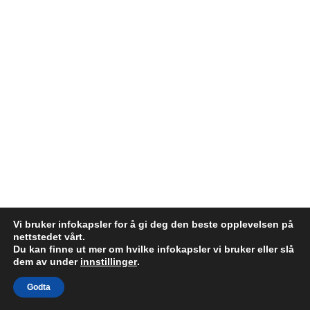
Vi bruker infokapsler for å gi deg den beste opplevelsen på
nettstedet vårt.
Copyright © 2026 Employer Brand | Powered by
Astra WordPress-
Du kan finne ut mer om hvilke infokapsler vi bruker eller slå
dem av under
innstillinger
.
tema
Godta