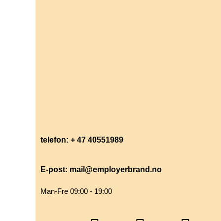
telefon: + 47 40551989
E-post: mail@employerbrand.no
Man-Fre 09:00 - 19:00
Facebook-
Linkedin
Twitter
Instagra
You
Sou