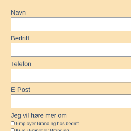
Navn
Bedrift
Telefon
E-Post
Jeg vil høre mer om
m
tube
ndcloud
Employer Branding hos bedrift
Kurs i Employer Branding