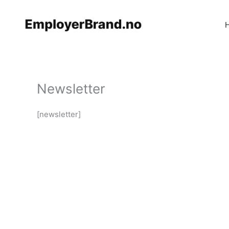
Hopp
rett
til
innholdet
Newsletter
[newsletter]